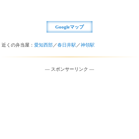
Googleマップ
近くの弁当屋：
愛知西部
／
春日井駅
／
神領駅
― スポンサーリンク ―