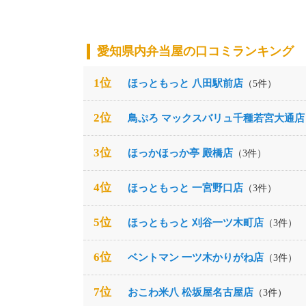
愛知県内弁当屋の口コミランキング
1位
ほっともっと 八田駅前店
（5件）
2位
鳥ぷろ マックスバリュ千種若宮大通店
3位
ほっかほっか亭 殿橋店
（3件）
4位
ほっともっと 一宮野口店
（3件）
5位
ほっともっと 刈谷一ツ木町店
（3件）
6位
ベントマン 一ツ木かりがね店
（3件）
7位
おこわ米八 松坂屋名古屋店
（3件）