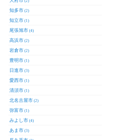
大府市
(2)
知多市
(2)
知立市
(1)
尾張旭市
(4)
高浜市
(2)
岩倉市
(2)
豊明市
(1)
日進市
(3)
愛西市
(1)
清須市
(1)
北名古屋市
(2)
弥富市
(1)
みよし市
(4)
あま市
(3)