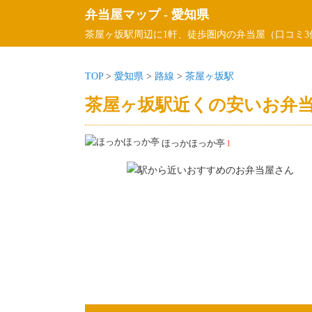
弁当屋マップ
-
愛知県
茶屋ヶ坂駅周辺に1軒、徒歩圏内の弁当屋（口コミ3
TOP
>
愛知県
>
路線
>
茶屋ヶ坂駅
茶屋ヶ坂駅近くの安いお弁当
ほっかほっか亭
1