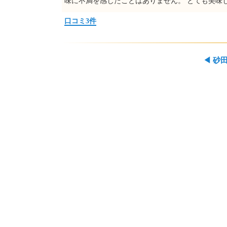
味に不満を感じたことはありません。 とても美味
口コミ3件
◀
砂