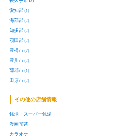
長久手市
(3)
愛知郡
(1)
海部郡
(2)
知多郡
(2)
額田郡
(2)
豊橋市
(7)
豊川市
(2)
蒲郡市
(1)
田原市
(2)
その他の店舗情報
銭湯・スーパー銭湯
漫画喫茶
カラオケ