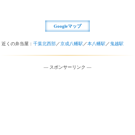
Googleマップ
近くの弁当屋：
千葉北西部
／
京成八幡駅
／
本八幡駅
／
鬼越駅
― スポンサーリンク ―