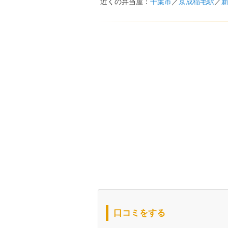
近くの弁当屋：
千葉市
／
京成稲毛駅
／
口コミをする