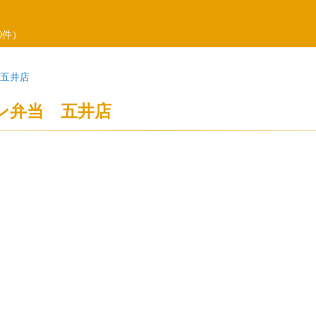
0件）
五井店
ン弁当 五井店