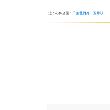
近くの弁当屋：
千葉北西部
／
五井駅