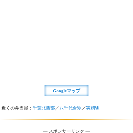
Googleマップ
近くの弁当屋：
千葉北西部
／
八千代台駅
／
実籾駅
― スポンサーリンク ―