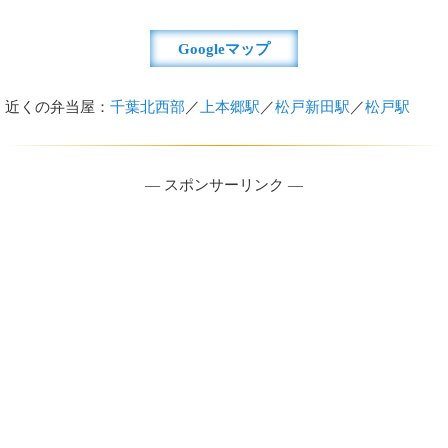
Googleマップ
近くの弁当屋：
千葉北西部
／
上本郷駅
／
松戸新田駅
／
松戸駅
― スポンサーリンク ―