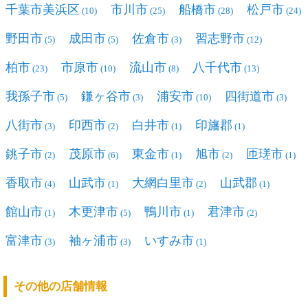
千葉市美浜区
市川市
船橋市
松戸市
(10)
(25)
(28)
(24)
野田市
成田市
佐倉市
習志野市
(5)
(5)
(3)
(12)
柏市
市原市
流山市
八千代市
(23)
(10)
(8)
(13)
我孫子市
鎌ヶ谷市
浦安市
四街道市
(5)
(3)
(10)
(3)
八街市
印西市
白井市
印旛郡
(3)
(2)
(1)
(1)
銚子市
茂原市
東金市
旭市
匝瑳市
(2)
(6)
(1)
(2)
(1)
香取市
山武市
大網白里市
山武郡
(4)
(1)
(2)
(1)
館山市
木更津市
鴨川市
君津市
(1)
(5)
(1)
(2)
富津市
袖ヶ浦市
いすみ市
(3)
(3)
(1)
その他の店舗情報