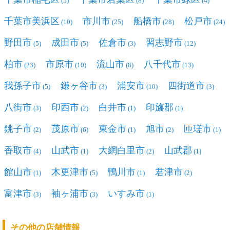
(5)
(8)
(4)
千葉市美浜区
市川市
船橋市
松戸市
(10)
(25)
(28)
(24)
野田市
成田市
佐倉市
習志野市
(5)
(5)
(3)
(12)
柏市
市原市
流山市
八千代市
(23)
(10)
(8)
(13)
我孫子市
鎌ヶ谷市
浦安市
四街道市
(5)
(3)
(10)
(3)
八街市
印西市
白井市
印旛郡
(3)
(2)
(1)
(1)
銚子市
茂原市
東金市
旭市
匝瑳市
(2)
(6)
(1)
(2)
(1)
香取市
山武市
大網白里市
山武郡
(4)
(1)
(2)
(1)
館山市
木更津市
鴨川市
君津市
(1)
(5)
(1)
(2)
富津市
袖ヶ浦市
いすみ市
(3)
(3)
(1)
その他の店舗情報