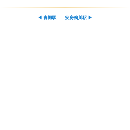
◀
青堀駅
安房鴨川駅
▶