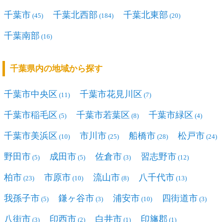
千葉市
千葉北西部
千葉北東部
(45)
(184)
(20)
千葉南部
(16)
千葉県内の地域から探す
千葉市中央区
千葉市花見川区
(11)
(7)
千葉市稲毛区
千葉市若葉区
千葉市緑区
(5)
(8)
(4)
千葉市美浜区
市川市
船橋市
松戸市
(10)
(25)
(28)
(24)
野田市
成田市
佐倉市
習志野市
(5)
(5)
(3)
(12)
柏市
市原市
流山市
八千代市
(23)
(10)
(8)
(13)
我孫子市
鎌ヶ谷市
浦安市
四街道市
(5)
(3)
(10)
(3)
八街市
印西市
白井市
印旛郡
(3)
(2)
(1)
(1)