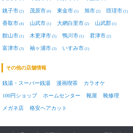
銚子市
茂原市
東金市
旭市
匝瑳市
(2)
(6)
(1)
(2)
(1)
香取市
山武市
大網白里市
山武郡
(4)
(1)
(2)
(1)
館山市
木更津市
鴨川市
君津市
(1)
(5)
(1)
(2)
富津市
袖ヶ浦市
いすみ市
(3)
(3)
(1)
その他の店舗情報
銭湯・スーパー銭湯
漫画喫茶
カラオケ
100円ショップ
ホームセンター
靴屋
靴修理
メガネ店
格安ヘアカット