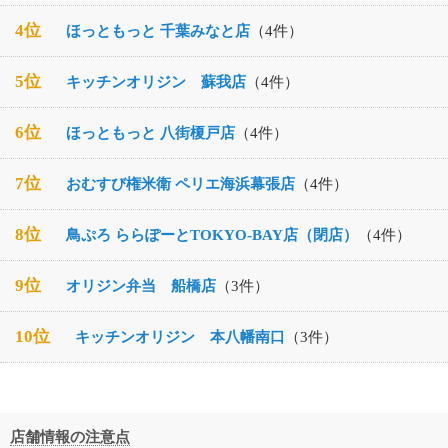
4位
ほっともっと 千葉みなと店
（4件）
5位
キッチンオリジン 蘇我店
（4件）
6位
ほっともっと 八街榎戸店
（4件）
7位
おむすび権米衛 ペリエ海浜幕張店
（4件）
8位
鳥ぷろ ららぽーとTOKYO-BAY店（閉店）
（4件）
9位
オリジン弁当 船橋店
（3件）
10位
キッチンオリジン 本八幡南口
（3件）
店舗情報の注意点