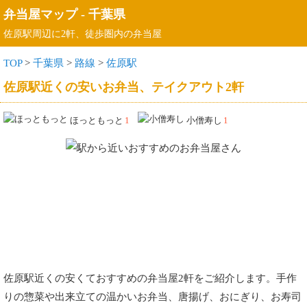
弁当屋マップ
-
千葉県
佐原駅周辺に2軒、徒歩圏内の弁当屋
TOP
>
千葉県
>
路線
>
佐原駅
佐原駅近くの安いお弁当、テイクアウト2軒
ほっともっと
1
小僧寿し
1
佐原駅近くの安くておすすめの弁当屋2軒をご紹介します。手作
りの惣菜や出来立ての温かいお弁当、唐揚げ、おにぎり、お寿司