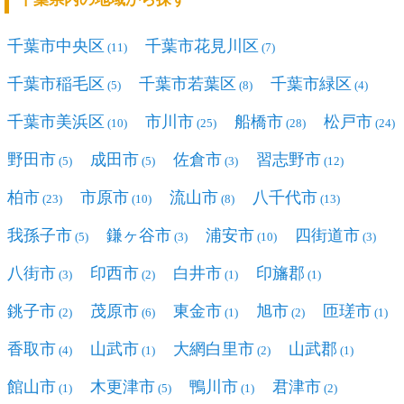
千葉市中央区
千葉市花見川区
(11)
(7)
千葉市稲毛区
千葉市若葉区
千葉市緑区
(5)
(8)
(4)
千葉市美浜区
市川市
船橋市
松戸市
(10)
(25)
(28)
(24)
野田市
成田市
佐倉市
習志野市
(5)
(5)
(3)
(12)
柏市
市原市
流山市
八千代市
(23)
(10)
(8)
(13)
我孫子市
鎌ヶ谷市
浦安市
四街道市
(5)
(3)
(10)
(3)
八街市
印西市
白井市
印旛郡
(3)
(2)
(1)
(1)
銚子市
茂原市
東金市
旭市
匝瑳市
(2)
(6)
(1)
(2)
(1)
香取市
山武市
大網白里市
山武郡
(4)
(1)
(2)
(1)
館山市
木更津市
鴨川市
君津市
(1)
(5)
(1)
(2)