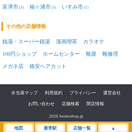
富津市
袖ヶ浦市
いすみ市
(3)
(3)
(1)
その他の店舗情報
銭湯・スーパー銭湯
漫画喫茶
カラオケ
100円ショップ
ホームセンター
靴屋
靴修理
メガネ店
格安ヘアカット
弁当屋マップ
利用規約
プライバシー
運営会社
お問い合わせ
店舗検索
閉店情報
2026 bentoshop.jp
地図
最寄駅
店舗一覧
▲