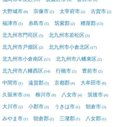
(16)
(4)
(8)
大野城市
宗像市
太宰府市
古賀市
(9)
(5)
(2)
(2)
福津市
糸島市
筑紫郡
糟屋郡
(5)
(5)
(2)
(13)
北九州市門司区
北九州市若松区
(5)
(3)
北九州市戸畑区
北九州市小倉北区
(2)
(17)
北九州市小倉南区
北九州市八幡東区
(11)
(2)
北九州市八幡西区
行橋市
豊前市
(14)
(2)
(2)
中間市
遠賀郡
京都郡
大牟田市
(1)
(5)
(4)
(6)
久留米市
柳川市
八女市
筑後市
(19)
(6)
(4)
(4)
大川市
小郡市
うきは市
朝倉市
(2)
(3)
(1)
(3)
みやま市
朝倉郡
三潴郡
八女郡
(1)
(2)
(1)
(1)