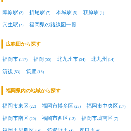
陣原駅
折尾駅
本城駅
萩原駅
(2)
(7)
(5)
(1)
穴生駅
福岡県の路線図一覧
(2)
広範囲から探す
福岡市
福岡
北九州市
北九州
(117)
(55)
(54)
(14)
筑後
筑豊
(53)
(16)
福岡県内の地域から探す
福岡市東区
福岡市博多区
福岡市中央区
(22)
(23)
(17)
福岡市南区
福岡市西区
福岡市城南区
(20)
(12)
(7)
福岡市早良区
筑紫野市
春日市