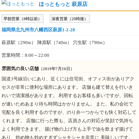
ほっともっと 萩原店
早朝営業（8時以前）
深夜営業（20時後）
福岡県北九州市八幡西区萩原1-2-28
萩原駅（290m） 陣原駅（740m） 穴生駅（790m）
営業時間：8:00～22:00
雰囲気の良い店舗
（2019年7月16日）
国道3号線沿いにあり、近くには住宅街、オフィス街がありアク
セスが非常に便利な場所にあります。 店舗も建て替えを行いき
れいで清潔感があります。 利用するお客様も多いですが、回転
が速いためあまり待ち時間はかかりません。 また、私の会社で
宅配を良く利用するのですが、のり弁一つからでも快く対応して
くれます。 店舗に行った際も、店員さんの対応が笑顔で気持ち
よく利用できます。 揚げ物の上げ方も上手で油を飲まず揚げて
あり、炒め物も炒めすぎずシャキシャキ非常に 美味しいです。