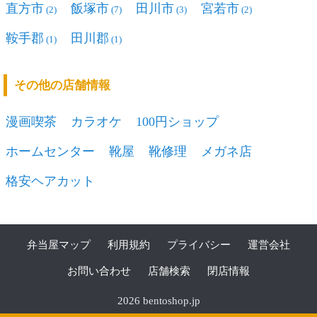
直方市
飯塚市
田川市
宮若市
(2)
(7)
(3)
(2)
鞍手郡
田川郡
(1)
(1)
その他の店舗情報
漫画喫茶
カラオケ
100円ショップ
ホームセンター
靴屋
靴修理
メガネ店
格安ヘアカット
弁当屋マップ
利用規約
プライバシー
運営会社
お問い合わせ
店舗検索
閉店情報
2026 bentoshop.jp