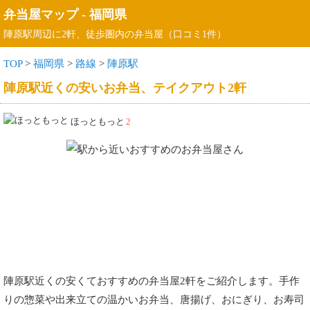
弁当屋マップ
-
福岡県
陣原駅周辺に2軒、徒歩圏内の弁当屋（口コミ1件）
TOP
>
福岡県
>
路線
>
陣原駅
陣原駅近くの安いお弁当、テイクアウト2軒
ほっともっと
2
陣原駅近くの安くておすすめの弁当屋2軒をご紹介します。手作
りの惣菜や出来立ての温かいお弁当、唐揚げ、おにぎり、お寿司