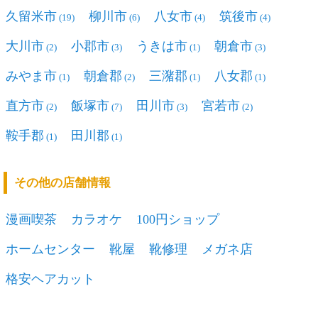
久留米市
柳川市
八女市
筑後市
(19)
(6)
(4)
(4)
大川市
小郡市
うきは市
朝倉市
(2)
(3)
(1)
(3)
みやま市
朝倉郡
三潴郡
八女郡
(1)
(2)
(1)
(1)
直方市
飯塚市
田川市
宮若市
(2)
(7)
(3)
(2)
鞍手郡
田川郡
(1)
(1)
その他の店舗情報
漫画喫茶
カラオケ
100円ショップ
ホームセンター
靴屋
靴修理
メガネ店
格安ヘアカット