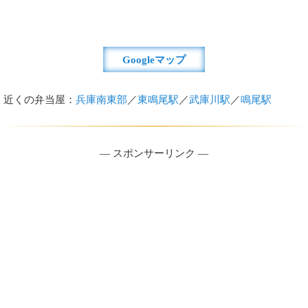
Googleマップ
近くの弁当屋：
兵庫南東部
／
東鳴尾駅
／
武庫川駅
／
鳴尾駅
― スポンサーリンク ―