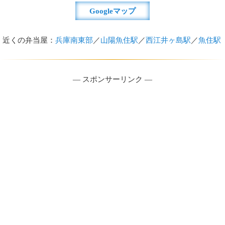
Googleマップ
近くの弁当屋：
兵庫南東部
／
山陽魚住駅
／
西江井ヶ島駅
／
魚住駅
― スポンサーリンク ―