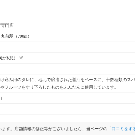
げ専門店
人丸前駅（790m）
:00は休憩） ※
漬け込み用のタレに、地元で醸造された醤油をベースに、十数種類のス
菜やフルーツをすり下ろしたものをふんだんに使用しています。
ト）
います。店舗情報の修正等がございましたら、当ページの「
口コミをす