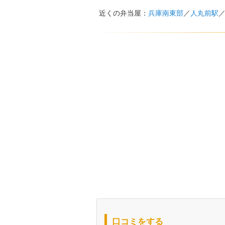
近くの弁当屋：
兵庫南東部
／
人丸前駅
口コミをする