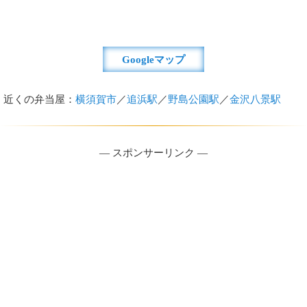
Googleマップ
近くの弁当屋：
横須賀市
／
追浜駅
／
野島公園駅
／
金沢八景駅
― スポンサーリンク ―