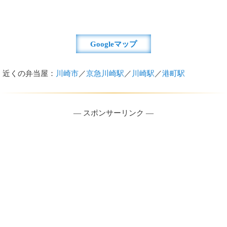
Googleマップ
近くの弁当屋：
川崎市
／
京急川崎駅
／
川崎駅
／
港町駅
― スポンサーリンク ―