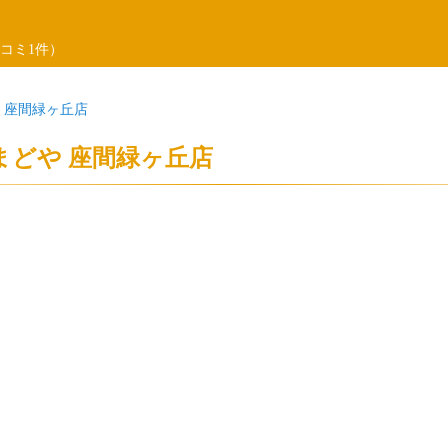
コミ1件）
 座間緑ヶ丘店
まどや 座間緑ヶ丘店