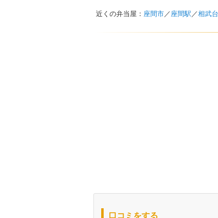
近くの弁当屋：
座間市
／
座間駅
／
相武
口コミをする