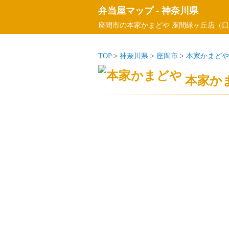
弁当屋マップ
-
神奈川県
座間市の本家かまどや 座間緑ヶ丘店（口
TOP
>
神奈川県
>
座間市
>
本家かまどや
本家か