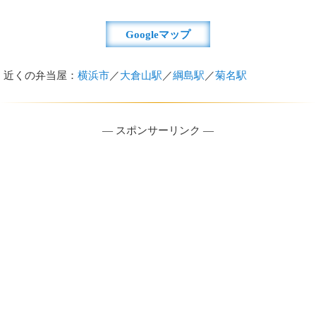
Googleマップ
近くの弁当屋：
横浜市
／
大倉山駅
／
綱島駅
／
菊名駅
― スポンサーリンク ―