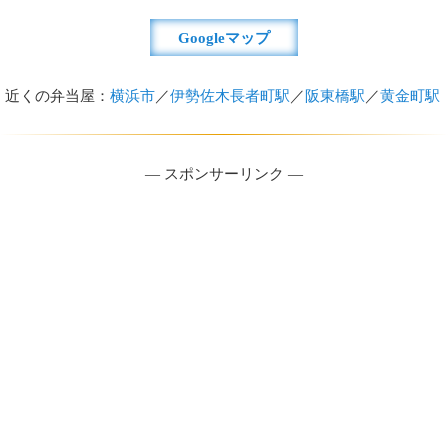
Googleマップ
近くの弁当屋：
横浜市
／
伊勢佐木長者町駅
／
阪東橋駅
／
黄金町駅
― スポンサーリンク ―