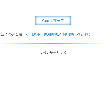
Googleマップ
近くの弁当屋：
小田原市
／
井細田駅
／
小田原駅
／
緑町駅
― スポンサーリンク ―