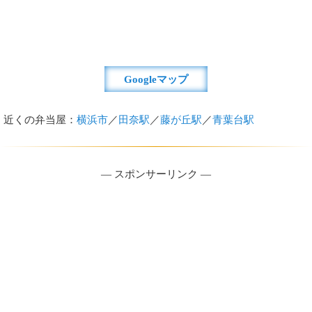
Googleマップ
近くの弁当屋：
横浜市
／
田奈駅
／
藤が丘駅
／
青葉台駅
― スポンサーリンク ―