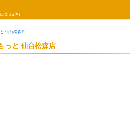
口コミ2件）
と 仙台松森店
もっと 仙台松森店