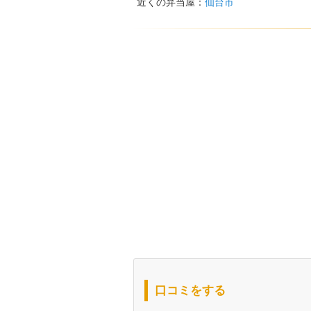
近くの弁当屋：
仙台市
口コミをする