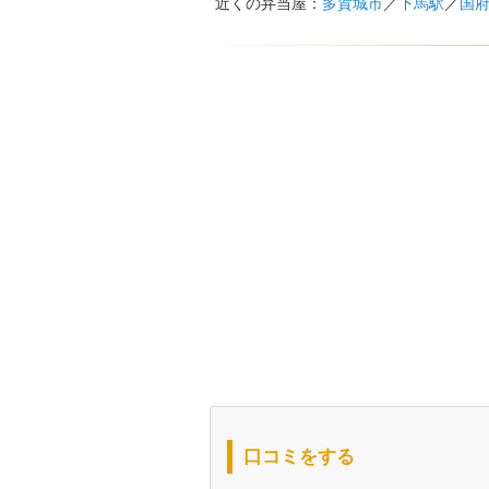
近くの弁当屋：
多賀城市
／
下馬駅
／
国
口コミをする