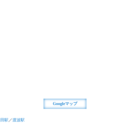
Googleマップ
沢田駅
／
渡波駅