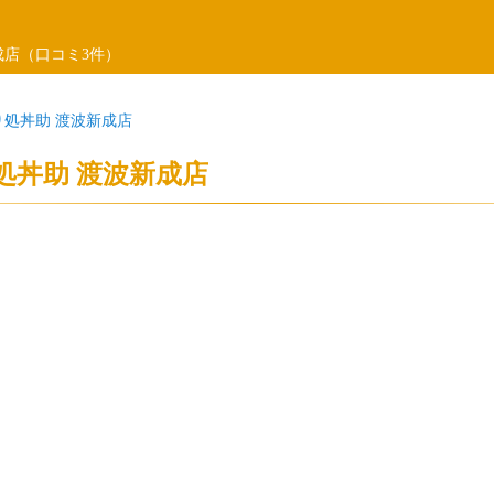
成店（口コミ3件）
り処丼助 渡波新成店
処丼助 渡波新成店