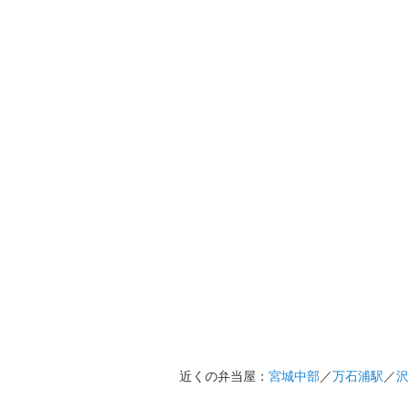
近くの弁当屋：
宮城中部
／
万石浦駅
／