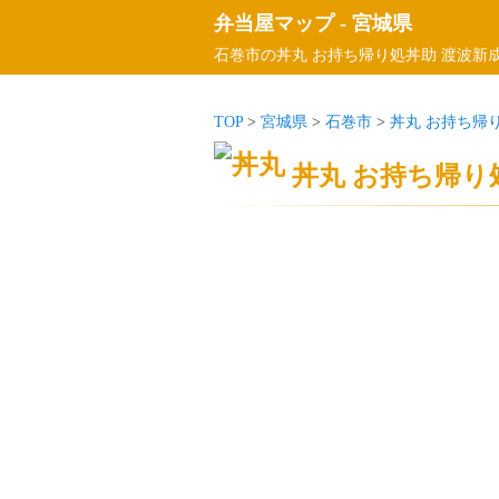
弁当屋マップ
-
宮城県
石巻市の丼丸 お持ち帰り処丼助 渡波新
TOP
>
宮城県
>
石巻市
>
丼丸 お持ち帰
丼丸 お持ち帰り