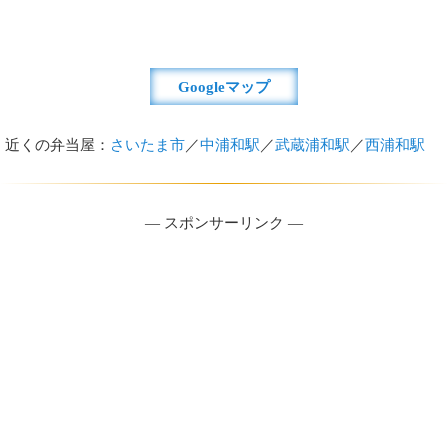
Googleマップ
近くの弁当屋：
さいたま市
／
中浦和駅
／
武蔵浦和駅
／
西浦和駅
― スポンサーリンク ―