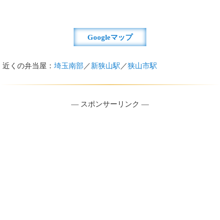
Googleマップ
近くの弁当屋：
埼玉南部
／
新狭山駅
／
狭山市駅
― スポンサーリンク ―