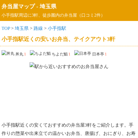
弁当屋マップ
-
埼玉県
小手指駅周辺に3軒、徒歩圏内の弁当屋（口コミ2件）
TOP
>
埼玉県
>
路線
>
小手指駅
小手指駅近くの安いお弁当、テイクアウト3軒
丼丸
1
ちよだ鮨
1
日本亭
1
小手指駅近くの安くておすすめの弁当屋3軒をご紹介します。手
作りの惣菜や出来立ての温かいお弁当、唐揚げ、おにぎり、お寿