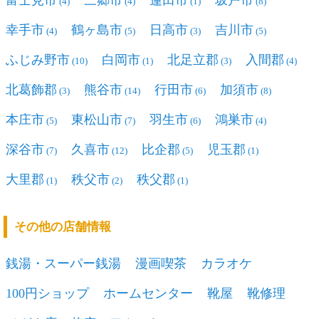
富士見市
三郷市
蓮田市
坂戸市
(4)
(4)
(1)
(8)
幸手市
鶴ヶ島市
日高市
吉川市
(4)
(5)
(3)
(5)
ふじみ野市
白岡市
北足立郡
入間郡
(10)
(1)
(3)
(4)
北葛飾郡
熊谷市
行田市
加須市
(3)
(14)
(6)
(8)
本庄市
東松山市
羽生市
鴻巣市
(5)
(7)
(6)
(4)
深谷市
久喜市
比企郡
児玉郡
(7)
(12)
(5)
(1)
大里郡
秩父市
秩父郡
(1)
(2)
(1)
その他の店舗情報
銭湯・スーパー銭湯
漫画喫茶
カラオケ
100円ショップ
ホームセンター
靴屋
靴修理