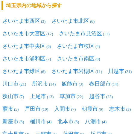
埼玉県内の地域から探す
さいたま市西区
さいたま市北区
(3)
(6)
さいたま市大宮区
さいたま市見沼区
(12)
(11)
さいたま市中央区
さいたま市桜区
(6)
(4)
さいたま市浦和区
さいたま市南区
(7)
(8)
さいたま市緑区
さいたま市岩槻区
川越市
(6)
(11)
(21)
川口市
所沢市
飯能市
春日部市
(21)
(14)
(3)
(14)
狭山市
上尾市
草加市
越谷市
(7)
(13)
(22)
(23)
蕨市
戸田市
入間市
朝霞市
志木市
(5)
(10)
(7)
(6)
(3)
新座市
桶川市
北本市
八潮市
(5)
(4)
(5)
(4)