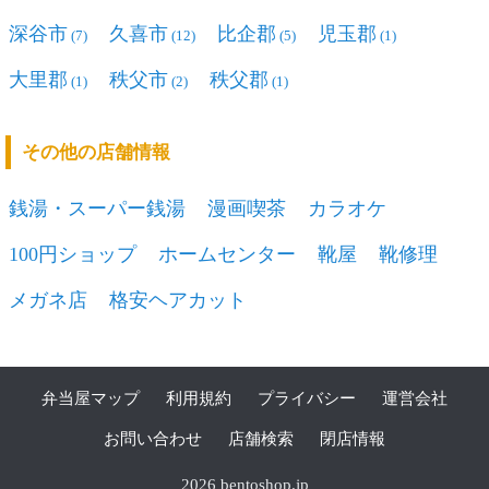
深谷市
久喜市
比企郡
児玉郡
(7)
(12)
(5)
(1)
大里郡
秩父市
秩父郡
(1)
(2)
(1)
その他の店舗情報
銭湯・スーパー銭湯
漫画喫茶
カラオケ
100円ショップ
ホームセンター
靴屋
靴修理
メガネ店
格安ヘアカット
弁当屋マップ
利用規約
プライバシー
運営会社
お問い合わせ
店舗検索
閉店情報
2026 bentoshop.jp