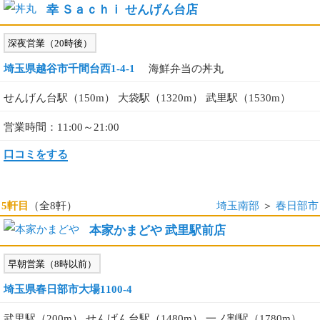
幸 Ｓａｃｈｉ せんげん台店
深夜営業（20時後）
埼玉県越谷市千間台西1-4-1
海鮮弁当の丼丸
せんげん台駅（150m） 大袋駅（1320m） 武里駅（1530m）
営業時間：11:00～21:00
口コミをする
5軒目
（全8軒）
埼玉南部
＞
春日部市
本家かまどや 武里駅前店
早朝営業（8時以前）
埼玉県春日部市大場1100-4
武里駅（200m） せんげん台駅（1480m） 一ノ割駅（1780m）