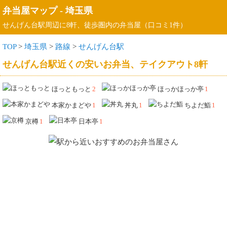
弁当屋マップ
-
埼玉県
せんげん台駅周辺に8軒、徒歩圏内の弁当屋（口コミ1件）
TOP
>
埼玉県
>
路線
>
せんげん台駅
せんげん台駅近くの安いお弁当、テイクアウト8軒
ほっともっと
2
ほっかほっか亭
1
本家かまどや
1
丼丸
1
ちよだ鮨
1
京樽
1
日本亭
1