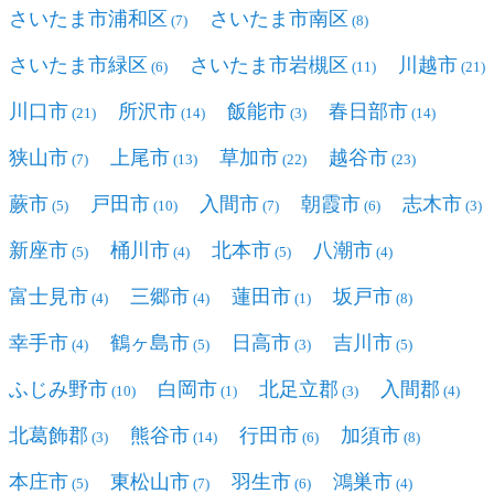
さいたま市浦和区
さいたま市南区
(7)
(8)
さいたま市緑区
さいたま市岩槻区
川越市
(6)
(11)
(21)
川口市
所沢市
飯能市
春日部市
(21)
(14)
(3)
(14)
狭山市
上尾市
草加市
越谷市
(7)
(13)
(22)
(23)
蕨市
戸田市
入間市
朝霞市
志木市
(5)
(10)
(7)
(6)
(3)
新座市
桶川市
北本市
八潮市
(5)
(4)
(5)
(4)
富士見市
三郷市
蓮田市
坂戸市
(4)
(4)
(1)
(8)
幸手市
鶴ヶ島市
日高市
吉川市
(4)
(5)
(3)
(5)
ふじみ野市
白岡市
北足立郡
入間郡
(10)
(1)
(3)
(4)
北葛飾郡
熊谷市
行田市
加須市
(3)
(14)
(6)
(8)
本庄市
東松山市
羽生市
鴻巣市
(5)
(7)
(6)
(4)