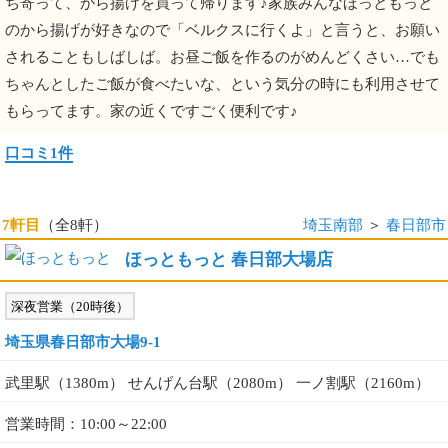
ち寄って、から揚げを買って帰ります♪家族みんなほっともっと
のから揚げが好きなので「ベルクスに行くよ」と言うと、お願い
されることもしばしば。お昼ご飯を作るのがめんどくさい…でも
ちゃんとしたご飯が食べたいな、という気分の時にも利用させて
もらってます。家の近くですごく便利です♪
口コミ1件
7軒目
（全8軒）
埼玉南部
＞
春日部市
ほっともっと 春日部大場店
深夜営業（20時後）
埼玉県春日部市大場9-1
武里駅（1380m） せんげん台駅（2080m） 一ノ割駅（2160m）
営業時間：10:00～22:00