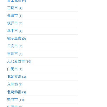
富士見市
(4)
三郷市
(4)
蓮田市
(1)
坂戸市
(8)
幸手市
(4)
鶴ヶ島市
(5)
日高市
(3)
吉川市
(5)
ふじみ野市
(10)
白岡市
(1)
北足立郡
(3)
入間郡
(4)
北葛飾郡
(3)
熊谷市
(14)