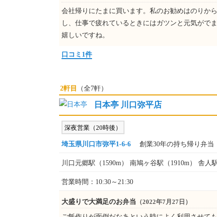
会社帰りにたまに買います。私のお勧めはのりか
し、仕事で疲れているときにはガツンと元気がでま
嬉しいですね。
口コミ1件
2軒目
（全7軒）
日本亭 川口弥平店
深夜営業（20時後）
埼玉県川口市弥平1-6-6
創業30年の持ち帰り弁当
川口元郷駅（1590m） 南鳩ヶ谷駅（1910m） 舎人駅
営業時間：10:30～21:30
大盛りで大満足のお弁当
（2022年7月27日）
ご飯作りが面倒だなあという時によく利用させても