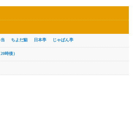
弁当
ちよだ鮨
日本亭
じゃぱん亭
20時後）