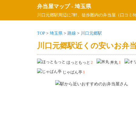
弁当屋マップ
-
埼玉県
川口元郷駅周辺に7軒、徒歩圏内の弁当屋（口コミ8
TOP
>
埼玉県
>
路線
>
川口元郷駅
川口元郷駅近くの安いお弁当
ほっともっと
2
丼丸
1
じゃぱん亭
1