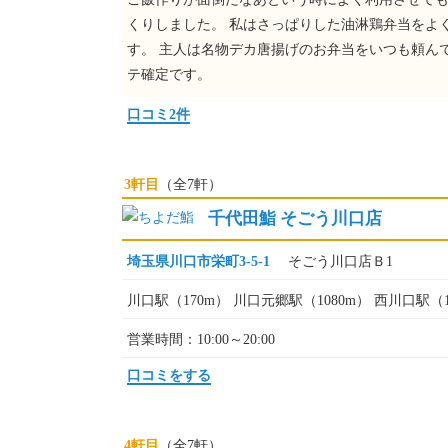
くりしました。 私はさっぱりした油淋鶏弁当をよ
す。 主人は名物デカ唐揚げのお弁当をいつも頼ん
テ確定です。
口コミ2件
3軒目
（全7軒）
千代田鮨 そごう川口店
埼玉県川口市栄町3-5-1
そごう川口店Ｂ1
川口駅（170m） 川口元郷駅（1080m） 西川口駅（1
営業時間：10:00～20:00
口コミをする
4軒目
（全7軒）