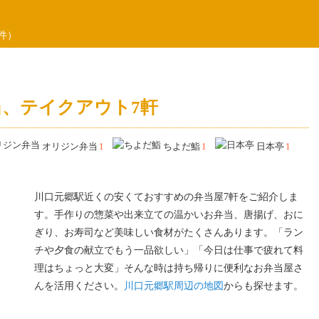
件）
、テイクアウト7軒
オリジン弁当
1
ちよだ鮨
1
日本亭
1
川口元郷駅近くの安くておすすめの弁当屋7軒をご紹介しま
す。手作りの惣菜や出来立ての温かいお弁当、唐揚げ、おに
ぎり、お寿司など美味しい食材がたくさんあります。「ラン
チや夕食の献立でもう一品欲しい」「今日は仕事で疲れて料
理はちょっと大変」そんな時は持ち帰りに便利なお弁当屋さ
んを活用ください。
川口元郷駅周辺の地図
からも探せます。