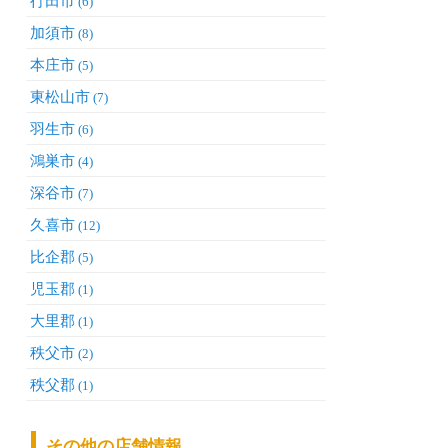
行田市
(6)
加須市
(8)
本庄市
(5)
東松山市
(7)
羽生市
(6)
鴻巣市
(4)
深谷市
(7)
久喜市
(12)
比企郡
(5)
児玉郡
(1)
大里郡
(1)
秩父市
(2)
秩父郡
(1)
その他の店舗情報