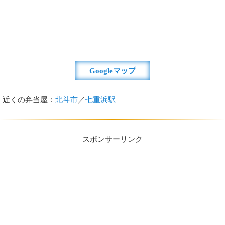
Googleマップ
近くの弁当屋：
北斗市
／
七重浜駅
― スポンサーリンク ―