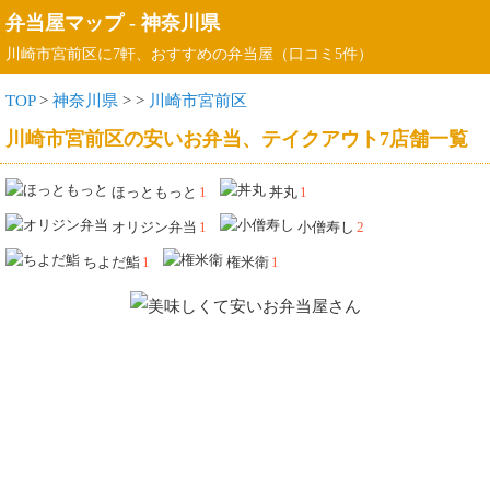
弁当屋マップ
-
神奈川県
川崎市宮前区に7軒、おすすめの弁当屋（口コミ5件）
TOP
>
神奈川県
>
>
川崎市宮前区
川崎市宮前区の安いお弁当、テイクアウト7店舗一覧
ほっともっと
1
丼丸
1
オリジン弁当
1
小僧寿し
2
ちよだ鮨
1
権米衛
1