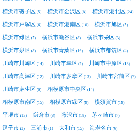
横浜市磯子区
横浜市金沢区
横浜市港北区
(5)
(8)
(24)
横浜市戸塚区
横浜市港南区
横浜市旭区
(6)
(10)
(5)
横浜市緑区
横浜市瀬谷区
横浜市栄区
(7)
(8)
(3)
横浜市泉区
横浜市青葉区
横浜市都筑区
(8)
(16)
(4)
川崎市川崎区
川崎市幸区
川崎市中原区
(14)
(7)
(13)
川崎市高津区
川崎市多摩区
川崎市宮前区
(12)
(13)
(7)
川崎市麻生区
相模原市中央区
(6)
(14)
相模原市南区
相模原市緑区
横須賀市
(15)
(8)
(18)
平塚市
鎌倉市
藤沢市
茅ヶ崎市
(13)
(8)
(18)
(7)
逗子市
三浦市
大和市
海老名市
(3)
(1)
(15)
(6)