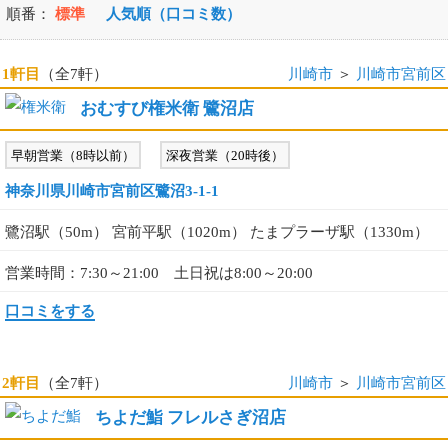
順番：
標準
人気順（口コミ数）
1軒目
（全7軒）
川崎市
＞
川崎市宮前区
おむすび権米衛 鷺沼店
早朝営業（8時以前）
深夜営業（20時後）
神奈川県川崎市宮前区鷺沼3-1-1
鷺沼駅（50m） 宮前平駅（1020m） たまプラーザ駅（1330m）
営業時間：7:30～21:00 土日祝は8:00～20:00
口コミをする
2軒目
（全7軒）
川崎市
＞
川崎市宮前区
ちよだ鮨 フレルさぎ沼店