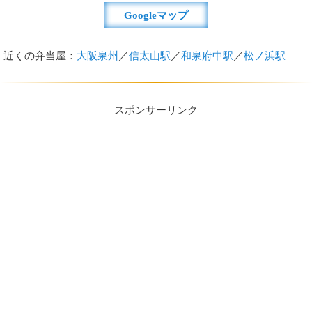
Googleマップ
近くの弁当屋：
大阪泉州
／
信太山駅
／
和泉府中駅
／
松ノ浜駅
― スポンサーリンク ―