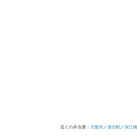
近くの弁当屋：
大阪市
／
放出駅
／
深江