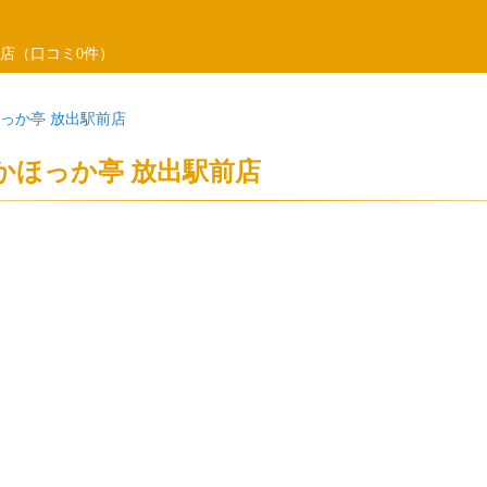
店（口コミ0件）
っか亭 放出駅前店
かほっか亭 放出駅前店