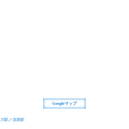
Googleマップ
淀川駅
／
淡路駅