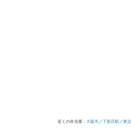
近くの弁当屋：
大阪市
／
下新庄駅
／
東