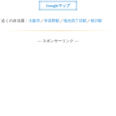
Googleマップ
近くの弁当屋：
大阪市
／
井高野駅
／
瑞光四丁目駅
／
相川駅
― スポンサーリンク ―