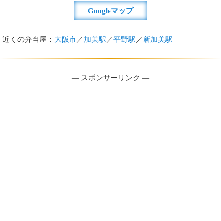
Googleマップ
近くの弁当屋：
大阪市
／
加美駅
／
平野駅
／
新加美駅
― スポンサーリンク ―