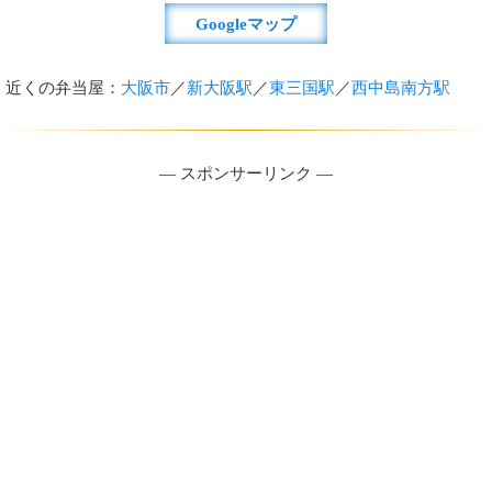
Googleマップ
近くの弁当屋：
大阪市
／
新大阪駅
／
東三国駅
／
西中島南方駅
― スポンサーリンク ―