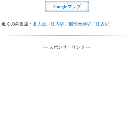
Googleマップ
近くの弁当屋：
北大阪
／
庄内駅
／
服部天神駅
／
江坂駅
― スポンサーリンク ―