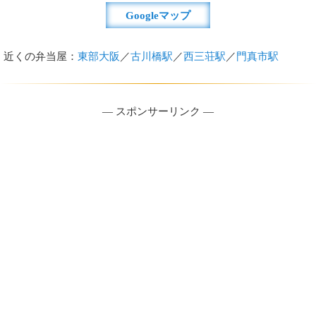
Googleマップ
近くの弁当屋：
東部大阪
／
古川橋駅
／
西三荘駅
／
門真市駅
― スポンサーリンク ―