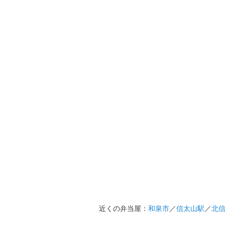
近くの弁当屋：
和泉市
／
信太山駅
／
北