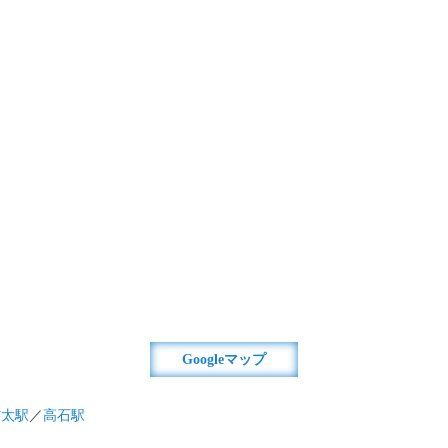
Googleマップ
信太駅
／
高石駅