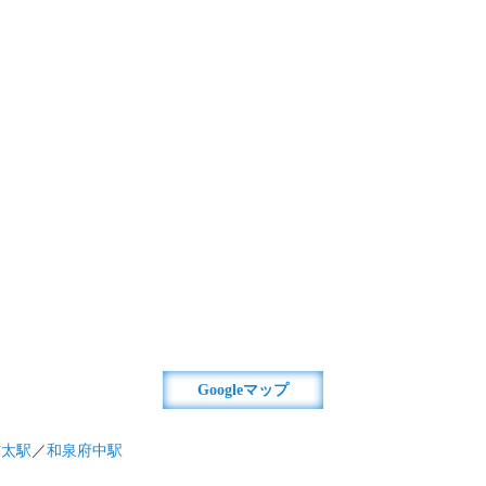
Googleマップ
信太駅
／
和泉府中駅