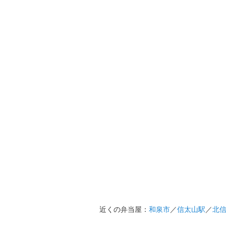
近くの弁当屋：
和泉市
／
信太山駅
／
北