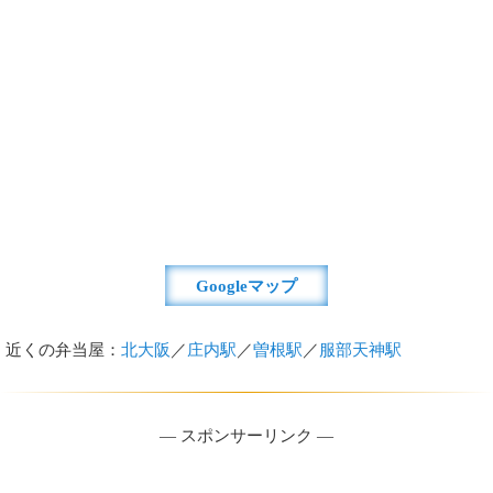
Googleマップ
近くの弁当屋：
北大阪
／
庄内駅
／
曽根駅
／
服部天神駅
― スポンサーリンク ―