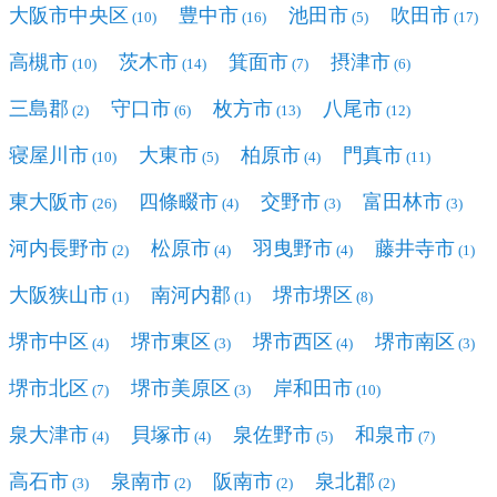
大阪市中央区
豊中市
池田市
吹田市
(10)
(16)
(5)
(17)
高槻市
茨木市
箕面市
摂津市
(10)
(14)
(7)
(6)
三島郡
守口市
枚方市
八尾市
(2)
(6)
(13)
(12)
寝屋川市
大東市
柏原市
門真市
(10)
(5)
(4)
(11)
東大阪市
四條畷市
交野市
富田林市
(26)
(4)
(3)
(3)
河内長野市
松原市
羽曳野市
藤井寺市
(2)
(4)
(4)
(1)
大阪狭山市
南河内郡
堺市堺区
(1)
(1)
(8)
堺市中区
堺市東区
堺市西区
堺市南区
(4)
(3)
(4)
(3)
堺市北区
堺市美原区
岸和田市
(7)
(3)
(10)
泉大津市
貝塚市
泉佐野市
和泉市
(4)
(4)
(5)
(7)
高石市
泉南市
阪南市
泉北郡
(3)
(2)
(2)
(2)