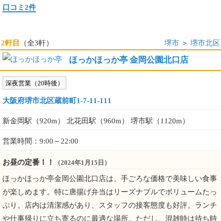
口コミ2件
2軒目
（全3軒）
堺市
＞
堺市北区
ほっかほっか亭 金岡公園北口店
深夜営業（20時後）
大阪府堺市北区蔵前町1-7-11-111
新金岡駅（920m） 北花田駅（960m） 堺市駅（1120m）
営業時間：9:00～22:00
お昼の定番！！
（2024年1月15日）
ほっかほっか亭金岡公園北口店は、手ごろな価格で美味しい食事
が楽しめます。特に唐揚げ弁当はリーズナブルでボリュームたっ
ぷり。店内は清潔感があり、スタッフの接客態度も好評。ランチ
や仕事帰りに立ち寄るのに最適な場所。ただし、混雑時は待ち時