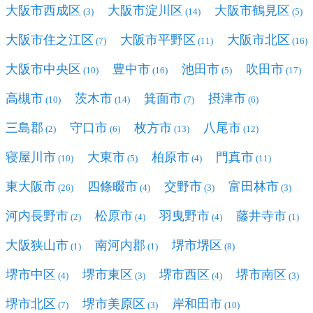
大阪市西成区
大阪市淀川区
大阪市鶴見区
(3)
(14)
(5)
大阪市住之江区
大阪市平野区
大阪市北区
(7)
(11)
(16)
大阪市中央区
豊中市
池田市
吹田市
(10)
(16)
(5)
(17)
高槻市
茨木市
箕面市
摂津市
(10)
(14)
(7)
(6)
三島郡
守口市
枚方市
八尾市
(2)
(6)
(13)
(12)
寝屋川市
大東市
柏原市
門真市
(10)
(5)
(4)
(11)
東大阪市
四條畷市
交野市
富田林市
(26)
(4)
(3)
(3)
河内長野市
松原市
羽曳野市
藤井寺市
(2)
(4)
(4)
(1)
大阪狭山市
南河内郡
堺市堺区
(1)
(1)
(8)
堺市中区
堺市東区
堺市西区
堺市南区
(4)
(3)
(4)
(3)
堺市北区
堺市美原区
岸和田市
(7)
(3)
(10)