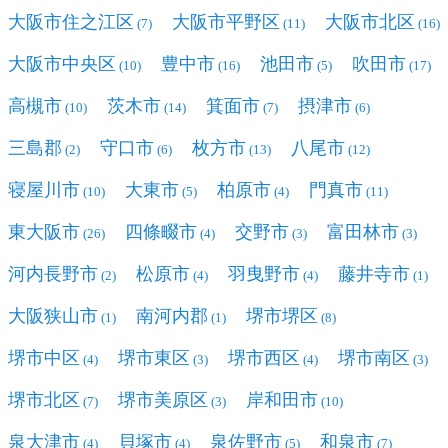
大阪市住之江区
大阪市平野区
大阪市北区
(7)
(11)
(16)
大阪市中央区
豊中市
池田市
吹田市
(10)
(16)
(5)
(17)
高槻市
茨木市
箕面市
摂津市
(10)
(14)
(7)
(6)
三島郡
守口市
枚方市
八尾市
(2)
(6)
(13)
(12)
寝屋川市
大東市
柏原市
門真市
(10)
(5)
(4)
(11)
東大阪市
四條畷市
交野市
富田林市
(26)
(4)
(3)
(3)
河内長野市
松原市
羽曳野市
藤井寺市
(2)
(4)
(4)
(1)
大阪狭山市
南河内郡
堺市堺区
(1)
(1)
(8)
堺市中区
堺市東区
堺市西区
堺市南区
(4)
(3)
(4)
(3)
堺市北区
堺市美原区
岸和田市
(7)
(3)
(10)
泉大津市
貝塚市
泉佐野市
和泉市
(4)
(4)
(5)
(7)