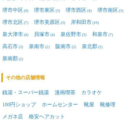
堺市中区
堺市東区
堺市西区
堺市南区
(4)
(3)
(4)
(3)
堺市北区
堺市美原区
岸和田市
(7)
(3)
(10)
泉大津市
貝塚市
泉佐野市
和泉市
(4)
(4)
(5)
(7)
高石市
泉南市
阪南市
泉北郡
(3)
(2)
(2)
(2)
泉南郡
(2)
その他の店舗情報
銭湯・スーパー銭湯
漫画喫茶
カラオケ
100円ショップ
ホームセンター
靴屋
靴修理
メガネ店
格安ヘアカット