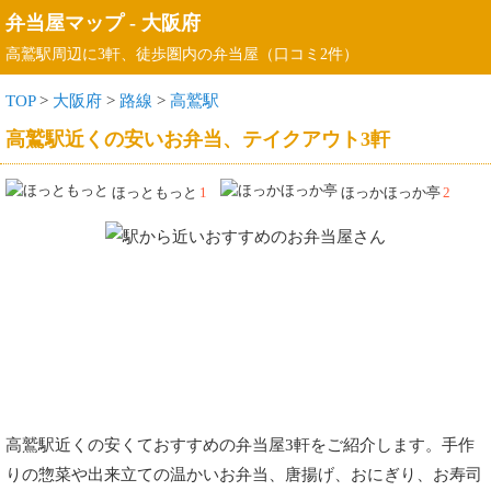
弁当屋マップ
-
大阪府
高鷲駅周辺に3軒、徒歩圏内の弁当屋（口コミ2件）
TOP
>
大阪府
>
路線
>
高鷲駅
高鷲駅近くの安いお弁当、テイクアウト3軒
ほっともっと
1
ほっかほっか亭
2
高鷲駅近くの安くておすすめの弁当屋3軒をご紹介します。手作
りの惣菜や出来立ての温かいお弁当、唐揚げ、おにぎり、お寿司