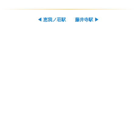
◀
恵我ノ荘駅
藤井寺駅
▶