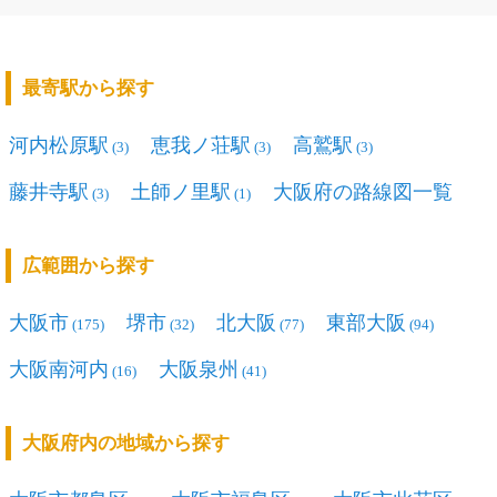
最寄駅から探す
河内松原駅
恵我ノ荘駅
高鷲駅
(3)
(3)
(3)
藤井寺駅
土師ノ里駅
大阪府の路線図一覧
(3)
(1)
広範囲から探す
大阪市
堺市
北大阪
東部大阪
(175)
(32)
(77)
(94)
大阪南河内
大阪泉州
(16)
(41)
大阪府内の地域から探す