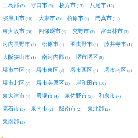
三島郡
守口市
枚方市
八尾市
(2)
(6)
(13)
(12)
寝屋川市
大東市
柏原市
門真市
(10)
(5)
(4)
(11)
東大阪市
四條畷市
交野市
富田林市
(26)
(4)
(3)
(3)
河内長野市
松原市
羽曳野市
藤井寺市
(2)
(4)
(4)
(1)
大阪狭山市
南河内郡
堺市堺区
(1)
(1)
(8)
堺市中区
堺市東区
堺市西区
堺市南区
(4)
(3)
(4)
(3)
堺市北区
堺市美原区
岸和田市
(7)
(3)
(10)
泉大津市
貝塚市
泉佐野市
和泉市
(4)
(4)
(5)
(7)
高石市
泉南市
阪南市
泉北郡
(3)
(2)
(2)
(2)
泉南郡
(2)