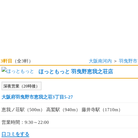
3軒目
（全3軒）
大阪南河内
＞
羽曳野市
ほっともっと 羽曳野恵我之荘店
深夜営業（20時後）
大阪府羽曳野市恵我之荘3丁目5-27
恵我ノ荘駅（500m） 高鷲駅（940m） 藤井寺駅（1710m）
営業時間：9:30～22:00
口コミをする