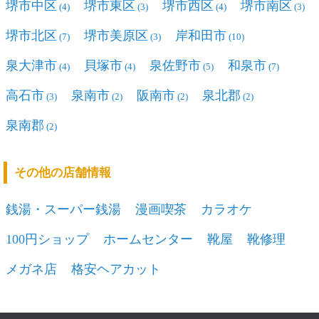
堺市中区
堺市東区
堺市西区
堺市南区
(4)
(3)
(4)
(3)
堺市北区
堺市美原区
岸和田市
(7)
(3)
(10)
泉大津市
貝塚市
泉佐野市
和泉市
(4)
(4)
(5)
(7)
高石市
泉南市
阪南市
泉北郡
(3)
(2)
(2)
(2)
泉南郡
(2)
その他の店舗情報
銭湯・スーパー銭湯
漫画喫茶
カラオケ
100円ショップ
ホームセンター
靴屋
靴修理
メガネ店
格安ヘアカット